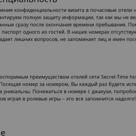
нения конфиденциальности визита в почасовые отели 
рантируем полную защиту информации, так как мы не в
анные сразу после окончания времени пребывания. По
я паспорт одного из гостей. В наших номерах отсутств
адает лишних вопросов, не запоминает лиц и имен пос
оспоримым преимуществом отелей сети Secret-Time hot
 Посещая номер за номером, Вы каждый раз будете ис
а уникальны. Понежиться в номере с джакузи, попробо
ов играя в ролевые игры – это все запомнится надолго!
ье