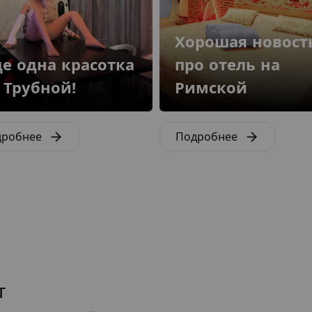
Хорошая новост
е одна красотка
про отель на
 Трубной!
Римской
дробнее
Подробнее
т