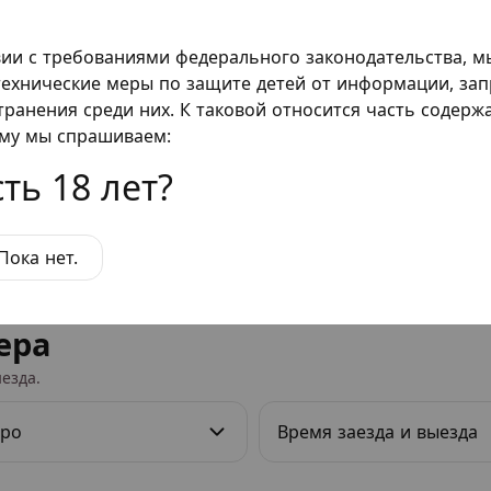
еркалами, джакузи или тематическим интерьером
вии с требованиями федерального законодательства, 
совой оплатой для влюбленных «Подушкин» в Мос
ехнические меры по защите детей от информации, за
емиальный сервис, безупречную чистоту и яркие
транения среди них. К таковой относится часть содер
ому мы спрашиваем:
Посмотреть на карте
ть 18 лет?
Пока нет.
ера
езда.
ро
Время заезда и выезда