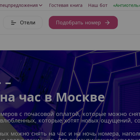
пецпредложения
Гостевая книга
Наш бот
«Антиотель
Отели
Подобрать номер
 –
на час в Москве
меров с почасовой оплатой, которые можно снят
 – влюбленных, которые хотят новых ощущений, 
ных можно снять на час и на ночь номера, напо
 и эротических игр. Для романтического свида