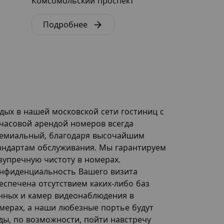
Комсомольский проспект
Каширка
Подробнее
Подробне
дых в нашей московской сети гостиниц с
часовой арендой номеров всегда
емиальный, благодаря высочайшим
андартам обслуживания. Мы гарантируем
зупречную чистоту в номерах.
нфиденциальность Вашего визита
еспечена отсутствием каких-либо баз
нных и камер видеонаблюдения в
мерах, а наши любезные портье будут
ды, по возможности, пойти навстречу