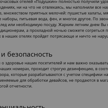
почасовых отелей «Подушкин» полностью получили удов
дениях, ни на что не отвлекаясь, мы наполнили все на
е, множеством приятных мелочей: пушистые халаты, мя
 наборы, питьевая вода, фен, и многое другое. По зво
 лед или необходимую посуду. Жарким летним днем Вы 
ндиционерам, а прохладной ночью сможете согреться п
ых в наших отелях пройдет потрясающе и ничто не нар
 и безопасность
о здоровье наших посетителей и нам важно оказывать 
 наших номерах, проходит строгую дезинфекцию, в соо
зора, которые разрабатываются с учетом специфики 
меняемые для обработки девайсов, не продаются в мага
огой отчетности.
енциальность