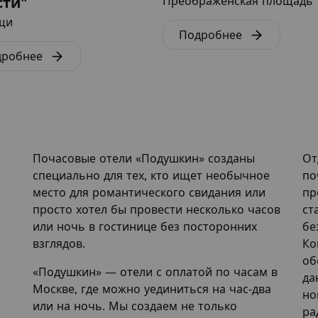
сти"
Преображенская площадь
щи
Подробнее
дробнее
Почасовые отели «Подушкин» созданы
От
специально для тех, кто ищет необычное
по
место для романтического свидания или
пр
просто хотел бы провести несколько часов
ст
или ночь в гостинице без посторонних
бе
взглядов.
Ко
об
«Подушкин» — отели с оплатой по часам в
да
Москве, где можно уединиться на час-два
но
или на ночь. Мы создаем не только
ра