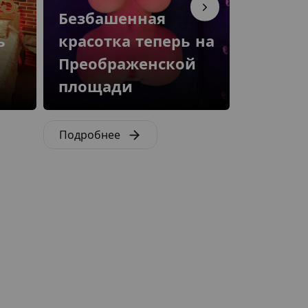
Безбашенная
ь
красотка теперь на
Подде
Преображенской
молод
площади
родите
Подробнее
Подробне